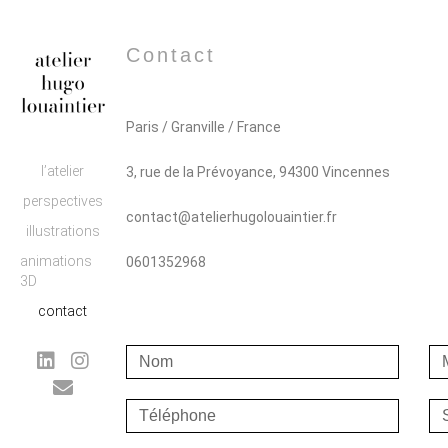
Contact
Paris / Granville / France
l’atelier
3, rue de la Prévoyance, 94300 Vincennes
perspectives
contact@atelierhugolouaintier.fr
illustrations
animations
0601352968
3D
contact